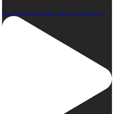
0
Open post by chaopescaoseafood with ID 18112450526491572