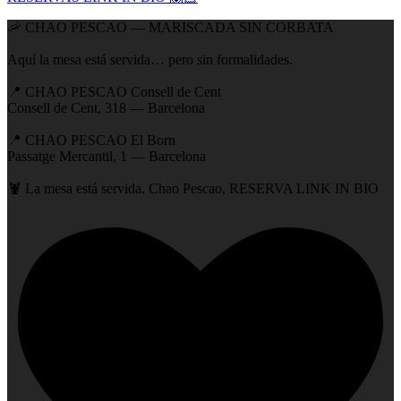
🦐 CHAO PESCAO — MARISCADA SIN CORBATA
Aquí la mesa está servida… pero sin formalidades.
📍 CHAO PESCAO Consell de Cent
Consell de Cent, 318 — Barcelona
📍 CHAO PESCAO El Born
Passatge Mercantil, 1 — Barcelona
🦞 La mesa está servida. Chao Pescao, RESERVA LINK IN BIO