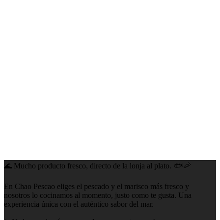
🌊 Mucho producto fresco, directo de la lonja al plato. 🐟🦐
En Chao Pescao eliges el pescado y el marisco más fresco y
nosotros lo cocinamos al momento, justo como te gusta. Una
experiencia única con el auténtico sabor del mar.