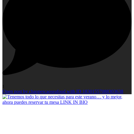
1
Open post by chaopescaoseafood with ID 18301557088303638