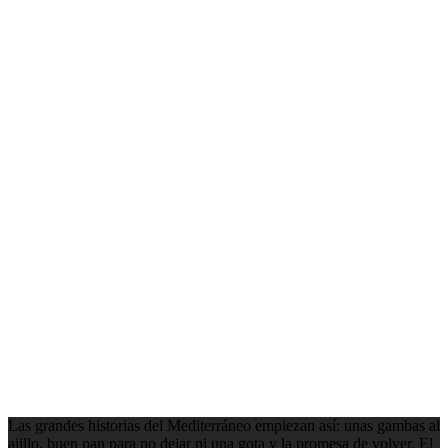
Las grandes historias del Mediterráneo empiezan así: unas gambas al
ajillo, buen pan para no dejar ni una gota y la promesa de volver. El