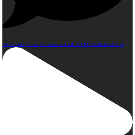
0
Open post by chaopescaoseafood with ID 18150484609504776