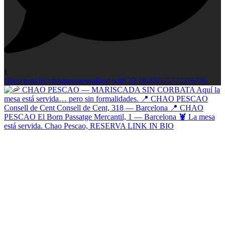
1
Open post by chaopescaoseafood with ID 18209525722356701