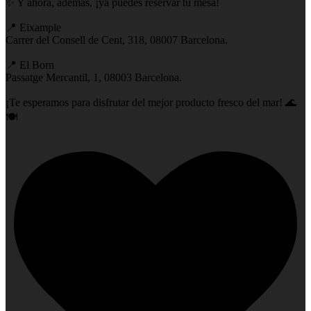
✨ Y ahora, además, ¡ya puedes reservar tu mesa!
📍 Eixample
Carrer del Consell de Cent, 318, 08007 Barcelona.
📍 El Born
Passatge Mercantil, 1, 08003 Barcelona.
¡Te esperamos para disfrutar del mejor producto fresco del mar! 🌊
🍽️