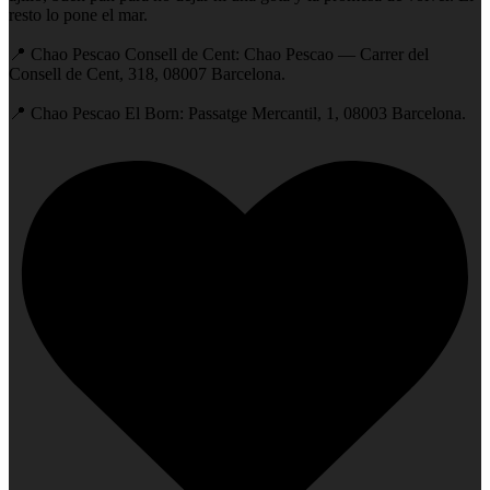
resto lo pone el mar.
📍 Chao Pescao Consell de Cent: Chao Pescao — Carrer del
Consell de Cent, 318, 08007 Barcelona.
📍 Chao Pescao El Born: Passatge Mercantil, 1, 08003 Barcelona.