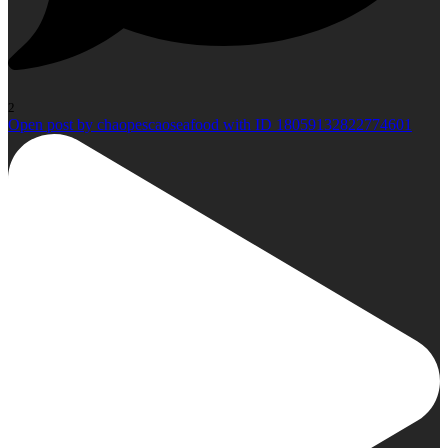
2
Open post by chaopescaoseafood with ID 18059132822774601