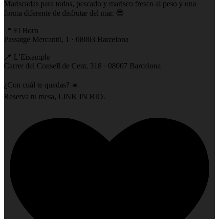
Mariscadas para todos, pescado y marisco fresco al peso y una
forma diferente de disfrutar del mar. 😎
📍 El Born
Passatge Mercantil, 1 · 08003 Barcelona
📍 L’Eixample
Carrer del Consell de Cent, 318 · 08007 Barcelona
¿Con cuál te quedas? ☀️
Reserva tu mesa, LINK IN BIO.